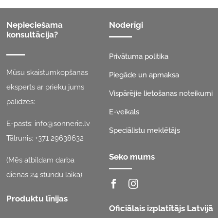
Nepieciešama
Noderīgi
konsultācija?
Privātuma politika
Mūsu skaistumkopšanas
Piegāde un apmaksa
eksperts ar prieku jums
Vispārējie lietošanas noteikumi
palīdzēs:
E-veikals
E-pasts:
info@sonnerie.lv
Speciālistu meklētājs
Tālrunis:
+371 29638632
Seko mums
(Mēs atbildam darba
dienās 24 stundu laikā)
Produktu līnijas
Oficiālais izplatītājs Latvijā