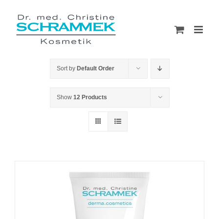
Skip
to
content
Sort by
Default Order
Show
12 Products