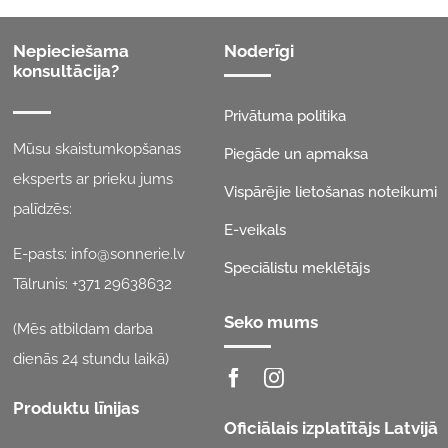
Nepieciešama
Noderīgi
konsultācija?
Privātuma politika
Mūsu skaistumkopšanas
Piegāde un apmaksa
eksperts ar prieku jums
Vispārējie lietošanas noteikumi
palīdzēs:
E-veikals
E-pasts:
info@sonnerie.lv
Speciālistu meklētājs
Tālrunis:
+371 29638632
Seko mums
(Mēs atbildam darba
dienās 24 stundu laikā)
Produktu līnijas
Oficiālais izplatītājs Latvijā