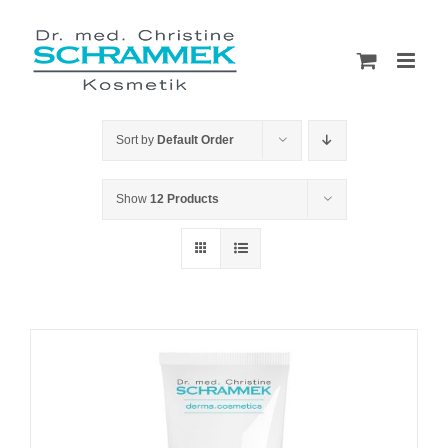
Skip
to
content
Sort by
Default Order
Show
12 Products