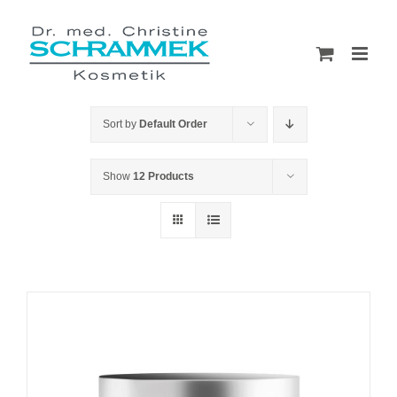
Skip
to
content
Sort by
Default Order
Show
12 Products