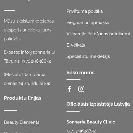
Privātuma politika
Mūsu skaistumkopšanas
Piegāde un apmaksa
eksperts ar prieku jums
Vispārējie lietošanas noteikumi
palīdzēs:
E-veikals
E-pasts:
info@sonnerie.lv
Speciālistu meklētājs
Tālrunis:
+371 29638632
Seko mums
(Mēs atbildam darba
dienās 24 stundu laikā)
Produktu līnijas
Oficiālais izplatītājs Latvijā
Sonnerie Beauty Clinic
Beauty Elements
+371 29638632