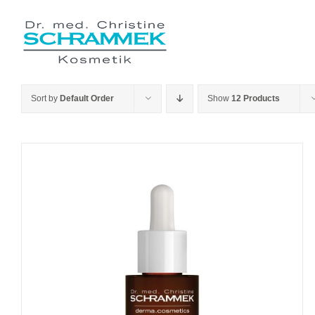
Skip
to
content
Sort by
Default Order
Show
12 Products