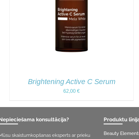
Brightening Active C Serum
62,00
€
Nepieciešama konsultācija?
Produktu līnij
Beauty Element
Mūsu skaistumkopšanas eksperts ar prieku