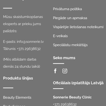
Privātuma politika
Mūsu skaistumkopšanas
Piegāde un apmaksa
eksperts ar prieku jums
Vispārējie lietošanas noteikumi
palīdzēs:
E-veikals
E-pasts:
info@sonnerie.lv
Speciālistu meklētājs
Tālrunis:
+371 29638632
Seko mums
(Mēs atbildam darba
dienās 24 stundu laikā)
Produktu līnijas
Oficiālais izplatītājs Latvijā
Sonnerie Beauty Clinic
Beauty Elements
+371 29638632