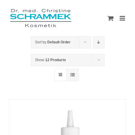
Skip
to
content
Sort by
Default Order
Show
12 Products