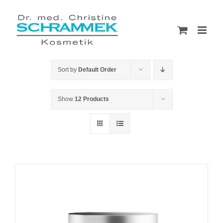
Skip
to
content
Sort by
Default Order
Show
12 Products