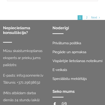
1
2
Next
Nepieciešama
Noderīgi
konsultācija?
Privātuma politika
Mūsu skaistumkopšanas
Piegāde un apmaksa
eksperts ar prieku jums
Vispārējie lietošanas noteikumi
palīdzēs:
E-veikals
E-pasts:
info@sonnerie.lv
Speciālistu meklētājs
Tālrunis:
+371 29638632
Seko mums
(Mēs atbildam darba
dienās 24 stundu laikā)