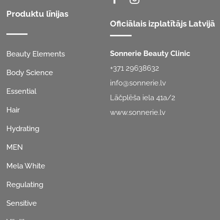
Produktu līnijas
Oficiālais izplatītājs Latvijā
Sonnerie Beauty Clinic
Beauty Elements
+371 29638632
Body Science
info@sonnerie.lv
Essential
Lāčplēša iela 41a/2
Hair
www.sonnerie.lv
Hydrating
MEN
Mela White
Regulating
Sensitive