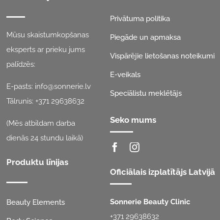
Privātuma politika
Mūsu skaistumkopšanas
Piegāde un apmaksa
eksperts ar prieku jums
Vispārējie lietošanas noteikumi
palīdzēs:
E-veikals
E-pasts:
info@sonnerie.lv
Speciālistu meklētājs
Tālrunis:
+371 29638632
Seko mums
(Mēs atbildam darba
dienās 24 stundu laikā)
Produktu līnijas
Oficiālais izplatītājs Latvijā
Sonnerie Beauty Clinic
Beauty Elements
+371 29638632