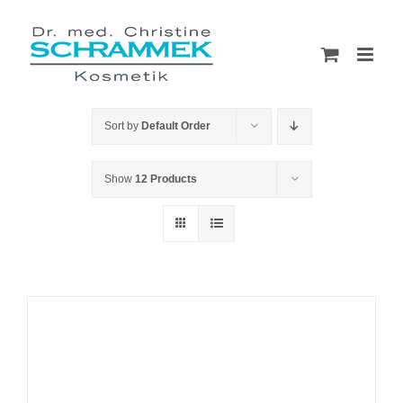
Skip
to
content
Sort by
Default Order
Show
12 Products