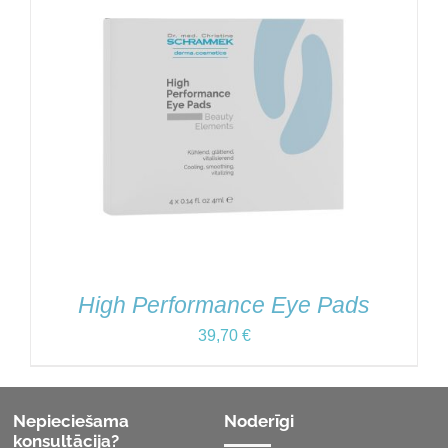
High Performance Eye Pads
39,70
€
Nepieciešama
Noderīgi
konsultācija?