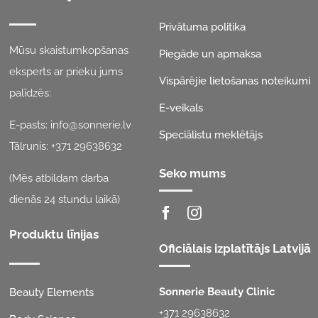
Privātuma politika
Mūsu skaistumkopšanas
Piegāde un apmaksa
eksperts ar prieku jums
Vispārējie lietošanas noteikumi
palīdzēs:
E-veikals
E-pasts:
info@sonnerie.lv
Speciālistu meklētājs
Tālrunis:
+371 29638632
Seko mums
(Mēs atbildam darba
dienās 24 stundu laikā)
Produktu līnijas
Oficiālais izplatītājs Latvijā
Sonnerie Beauty Clinic
Beauty Elements
+371 29638632