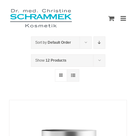
Skip
to
content
Sort by
Default Order
Show
12 Products