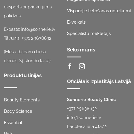
eksperts ar prieku jums
Vispārējie lietošanas noteikumi
palīdzēs:
E-veikals
E-pasts:
info@sonnerie.lv
Speciālistu meklētājs
Tālrunis:
+371 29638632
Seko mums
(Mēs atbildam darba
dienās 24 stundu laikā)
Produktu līnijas
Oficiālais izplatītājs Latvijā
Sonnerie Beauty Clinic
Beauty Elements
+371 29638632
Body Science
info@sonnerie.lv
Essential
Lāčplēša iela 41a/2
Hair