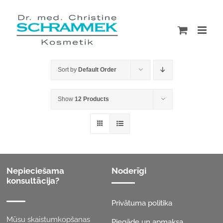
Skip
to
content
Sort by
Default Order
Show
12 Products
Nepieciešama
Noderīgi
konsultācija?
Privātuma politika
Mūsu skaistumkopšanas
Piegāde un apmaksa