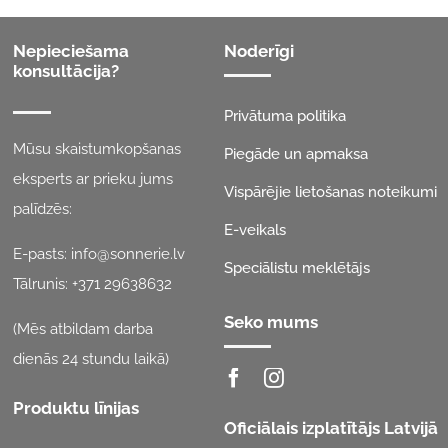
Nepieciešama
Noderīgi
konsultācija?
Privātuma politika
Mūsu skaistumkopšanas
Piegāde un apmaksa
eksperts ar prieku jums
Vispārējie lietošanas noteikumi
palīdzēs:
E-veikals
E-pasts:
info@sonnerie.lv
Speciālistu meklētājs
Tālrunis:
+371 29638632
Seko mums
(Mēs atbildam darba
dienās 24 stundu laikā)
Produktu līnijas
Oficiālais izplatītājs Latvijā