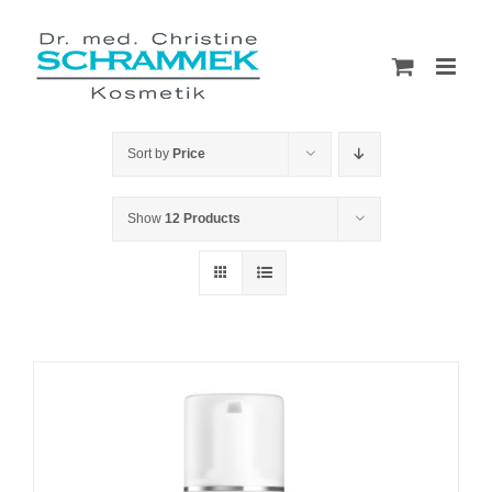
Skip
to
content
Sort by
Price
Show
12 Products