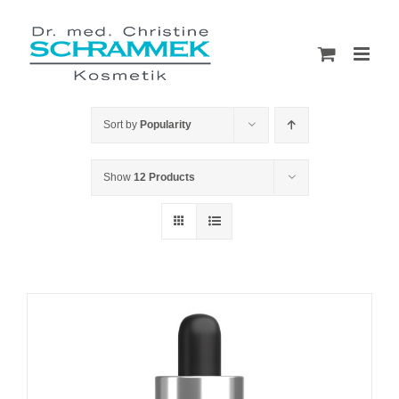
Skip
to
content
Sort by
Popularity
Show
12 Products