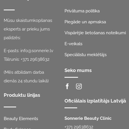
Privātuma politika
Mūsu skaistumkopšanas
Piegāde un apmaksa
eksperts ar prieku jums
Vispārējie lietošanas noteikumi
palīdzēs:
E-veikals
E-pasts:
info@sonnerie.lv
Speciālistu meklētājs
Tālrunis:
+371 29638632
Seko mums
(Mēs atbildam darba
dienās 24 stundu laikā)
Produktu līnijas
Oficiālais izplatītājs Latvijā
Sonnerie Beauty Clinic
Beauty Elements
+371 29638632