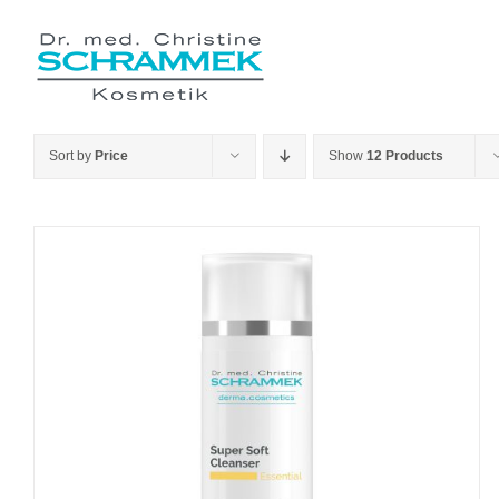
Skip
to
content
Sort by
Price
Show
12 Products