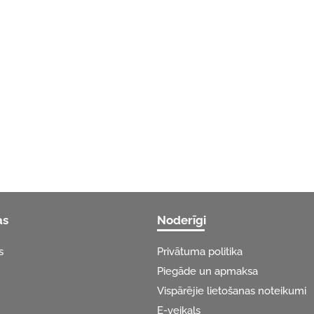
as
Noderīgi
s
Privātuma politika
Piegāde un apmaksa
Vispārējie lietošanas noteikumi
E-veikals