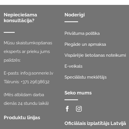
Nepieciešama
Noderīgi
konsultācija?
Privātuma politika
Mūsu skaistumkopšanas
Piegāde un apmaksa
eksperts ar prieku jums
Vispārējie lietošanas noteikumi
palīdzēs:
E-veikals
E-pasts:
info@sonnerie.lv
Speciālistu meklētājs
Tālrunis:
+371 29638632
Seko mums
(Mēs atbildam darba
dienās 24 stundu laikā)
Produktu līnijas
Oficiālais izplatītājs Latvijā