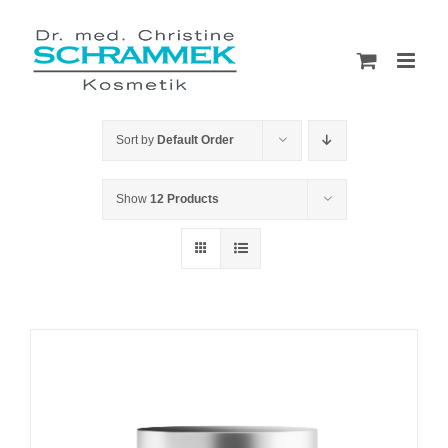
Skip
to
content
Sort by
Default Order
Show
12 Products