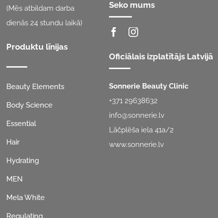
Seko mums
(Mēs atbildam darba
dienās 24 stundu laikā)
Produktu līnijas
Oficiālais izplatītājs Latvijā
Sonnerie Beauty Clinic
Beauty Elements
+371 29638632
Body Science
info@sonnerie.lv
Essential
Lāčplēša iela 41a/2
Hair
www.sonnerie.lv
Hydrating
MEN
Mela White
Regulating