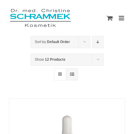
Skip
to
content
Sort by
Default Order
Show
12 Products