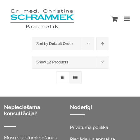
Skip
to
content
Sort by
Default Order
Show
12 Products
Nepieciešama
Noderīgi
konsultācija?
Privātuma politika
Mūsu skaistumkopšanas
Piegāde un apmaksa