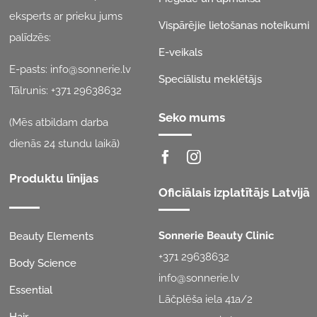
eksperts ar prieku jums
Vispārējie lietošanas noteikumi
palīdzēs:
E-veikals
E-pasts:
info@sonnerie.lv
Speciālistu meklētājs
Tālrunis:
+371 29638632
Seko mums
(Mēs atbildam darba
dienās 24 stundu laikā)
Produktu līnijas
Oficiālais izplatītājs Latvijā
Sonnerie Beauty Clinic
Beauty Elements
+371 29638632
Body Science
info@sonnerie.lv
Essential
Lāčplēša iela 41a/2
Hair