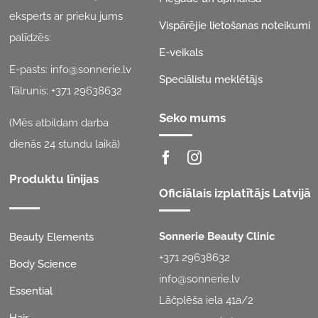
eksperts ar prieku jums
Vispārējie lietošanas noteikumi
palīdzēs:
E-veikals
E-pasts:
info@sonnerie.lv
Speciālistu meklētājs
Tālrunis:
+371 29638632
Seko mums
(Mēs atbildam darba
dienās 24 stundu laikā)
Produktu līnijas
Oficiālais izplatītājs Latvijā
Sonnerie Beauty Clinic
Beauty Elements
+371 29638632
Body Science
info@sonnerie.lv
Essential
Lāčplēša iela 41a/2
Hair