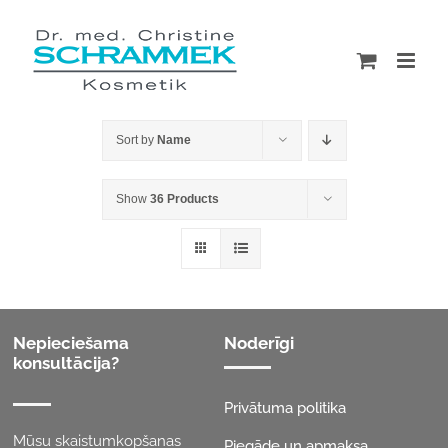
Skip
to
content
Sort by
Name
Show
36 Products
Nepieciešama
Noderīgi
konsultācija?
Privātuma politika
Mūsu skaistumkopšanas
Piegāde un apmaksa