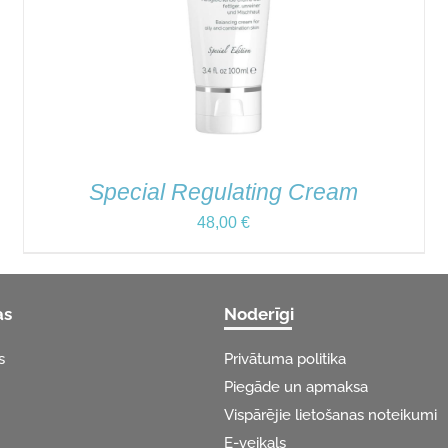
Special Regulating Cream
48,00
€
as
Noderīgi
s
Privātuma politika
Piegāde un apmaksa
Vispārējie lietošanas noteikumi
E-veikals