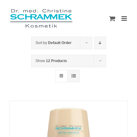
Skip
to
content
Sort by
Default Order
Show
12 Products