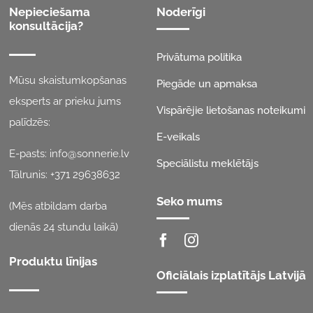
Nepieciešama
Noderīgi
konsultācija?
Privātuma politika
Mūsu skaistumkopšanas
Piegāde un apmaksa
eksperts ar prieku jums
Vispārējie lietošanas noteikumi
palīdzēs:
E-veikals
E-pasts:
info@sonnerie.lv
Speciālistu meklētājs
Tālrunis:
+371 29638632
Seko mums
(Mēs atbildam darba
dienās 24 stundu laikā)
Produktu līnijas
Oficiālais izplatītājs Latvijā