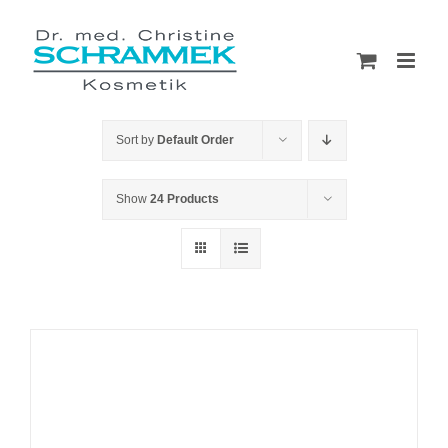
Skip
to
content
Sort by
Default Order
Show
24 Products