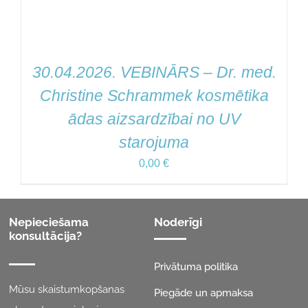
30.04.2026. VEBINĀRS – Dr. med.
Christine Schrammek kosmētika
ādas aizsardzībai no UV
starojuma
0,00
€
Nepieciešama
Noderīgi
konsultācija?
Privātuma politika
Mūsu skaistumkopšanas
Piegāde un apmaksa