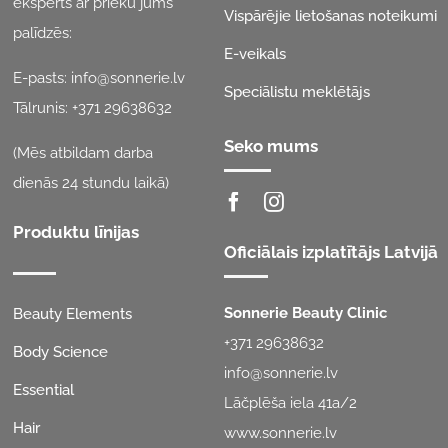
eksperts ar prieku jums
Vispārējie lietošanas noteikumi
palīdzēs:
E-veikals
E-pasts:
info@sonnerie.lv
Speciālistu meklētājs
Tālrunis:
+371 29638632
Seko mums
(Mēs atbildam darba
dienās 24 stundu laikā)
Produktu līnijas
Oficiālais izplatītājs Latvijā
Sonnerie Beauty Clinic
Beauty Elements
+371 29638632
Body Science
info@sonnerie.lv
Essential
Lāčplēša iela 41a/2
Hair
www.sonnerie.lv