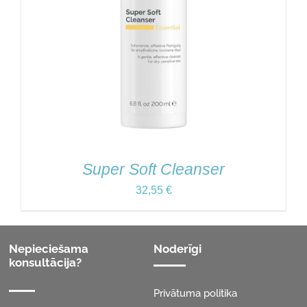
Super Soft Cleanser
32,55
€
Nepieciešama
Noderīgi
konsultācija?
Privātuma politika