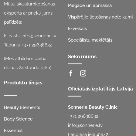
Mūsu skaistumkopšanas
Piegāde un apmaksa
eksperts ar prieku jums
Vispārējie lietošanas noteikumi
palīdzēs:
E-veikals
E-pasts:
info@sonnerie.lv
Speciālistu meklētājs
Tālrunis:
+371 29638632
Seko mums
(Mēs atbildam darba
dienās 24 stundu laikā)
Produktu līnijas
Oficiālais izplatītājs Latvijā
Sonnerie Beauty Clinic
Beauty Elements
+371 29638632
Body Science
info@sonnerie.lv
Essential
Lāčplēša iela 41a/2