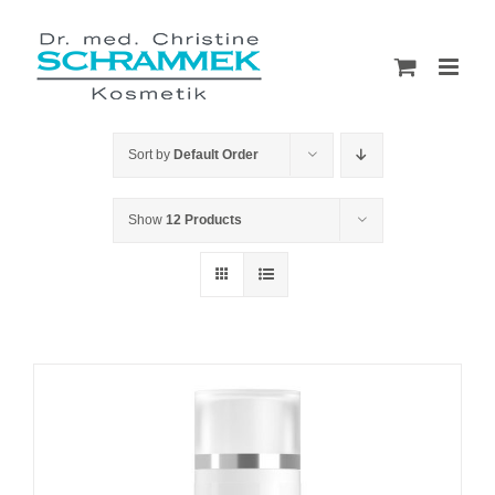
Skip
to
content
Sort by
Default Order
Show
12 Products