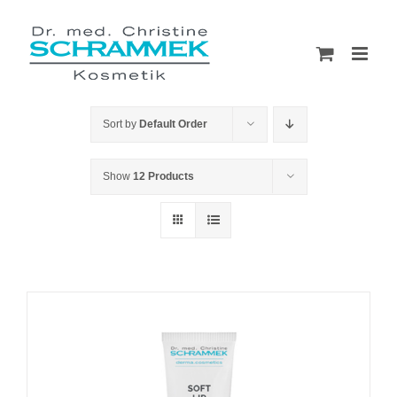
Skip
to
content
Sort by
Default Order
Show
12 Products