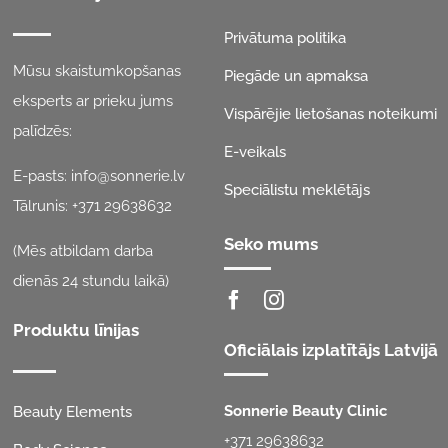
Privātuma politika
Mūsu skaistumkopšanas
Piegāde un apmaksa
eksperts ar prieku jums
Vispārējie lietošanas noteikumi
palīdzēs:
E-veikals
E-pasts:
info@sonnerie.lv
Speciālistu meklētājs
Tālrunis:
+371 29638632
Seko mums
(Mēs atbildam darba
dienās 24 stundu laikā)
Produktu līnijas
Oficiālais izplatītājs Latvijā
Sonnerie Beauty Clinic
Beauty Elements
+371 29638632