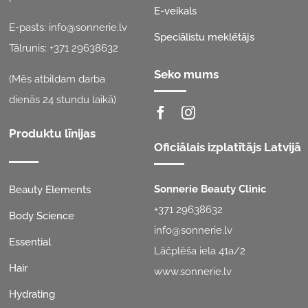
E-veikals
E-pasts:
info@sonnerie.lv
Speciālistu meklētājs
Tālrunis:
+371 29638632
Seko mums
(Mēs atbildam darba
dienās 24 stundu laikā)
Produktu līnijas
Oficiālais izplatītājs Latvijā
Sonnerie Beauty Clinic
Beauty Elements
+371 29638632
Body Science
info@sonnerie.lv
Essential
Lāčplēša iela 41a/2
Hair
www.sonnerie.lv
Hydrating