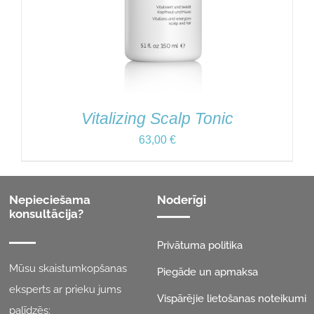
Vitalizing Scalp Tonic
63,00
€
Nepieciešama
Noderīgi
konsultācija?
Privātuma politika
Mūsu skaistumkopšanas
Piegāde un apmaksa
eksperts ar prieku jums
Vispārējie lietošanas noteikumi
palīdzēs: