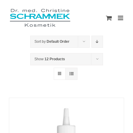
Skip
to
content
Sort by
Default Order
Show
12 Products