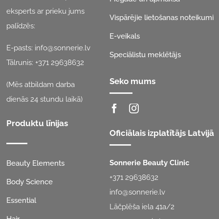
eksperts ar prieku jums
Vispārējie lietošanas noteikumi
palīdzēs:
E-veikals
E-pasts:
info@sonnerie.lv
Speciālistu meklētājs
Tālrunis:
+371 29638632
Seko mums
(Mēs atbildam darba
dienās 24 stundu laikā)
Produktu līnijas
Oficiālais izplatītājs Latvijā
Sonnerie Beauty Clinic
Beauty Elements
+371 29638632
Body Science
info@sonnerie.lv
Essential
Lāčplēša iela 41a/2
Hair