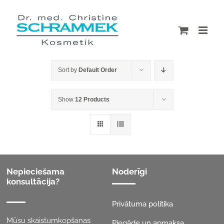
Skip
to
content
Sort by
Default Order
Show
12 Products
Nepieciešama
Noderīgi
konsultācija?
Privātuma politika
Mūsu skaistumkopšanas
Piegāde un apmaksa