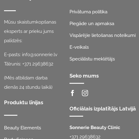
Privātuma politika
Mūsu skaistumkopšanas
Piegāde un apmaksa
eksperts ar prieku jums
Vispārējie lietošanas noteikumi
palīdzēs:
E-veikals
E-pasts:
info@sonnerie.lv
Speciālistu meklētājs
Tālrunis:
+371 29638632
Seko mums
(Mēs atbildam darba
dienās 24 stundu laikā)
Produktu līnijas
Oficiālais izplatītājs Latvijā
Sonnerie Beauty Clinic
Beauty Elements
+371 29638632