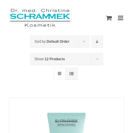
Skip
to
content
Sort by
Default Order
Show
12 Products