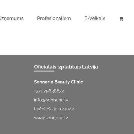
Uzņēmums
Profesionāļiem
E-Veikals
Oficiālais izplatītājs Latvijā
Sonnerie Beauty Clinic
+371 29638632
info@sonnerie.lv
Lāčplēša iela 41a/2
www.sonnerie.lv