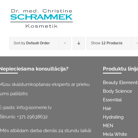
Skip
to
content
Sort by
Default Order
Show
12 Products
Nepieciešama konsultācija?
Produktu līnij
Beauty Element
Mūsu skaistumkopšanas eksperts ar prieku
Body Science
jums palīdzēs:
Essential
E-pasts:
info@sonnerie.lv
Hair
Tālrunis:
+371 29638632
Hydrating
MEN
(Mēs atbildam darba dienās 24 stundu laikā)
Mela White