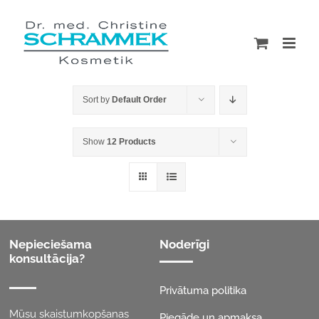
Skip
to
content
Sort by
Default Order
Show
12 Products
Nepieciešama
Noderīgi
konsultācija?
Privātuma politika
Mūsu skaistumkopšanas
Piegāde un apmaksa