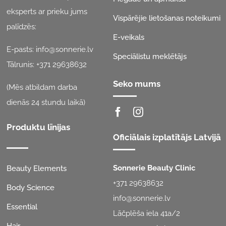
eksperts ar prieku jums
Vispārējie lietošanas noteikumi
palīdzēs:
E-veikals
E-pasts:
info@sonnerie.lv
Speciālistu meklētājs
Tālrunis:
+371 29638632
Seko mums
(Mēs atbildam darba
dienās 24 stundu laikā)
Produktu līnijas
Oficiālais izplatītājs Latvijā
Sonnerie Beauty Clinic
Beauty Elements
+371 29638632
Body Science
info@sonnerie.lv
Essential
Lāčplēša iela 41a/2
Hair