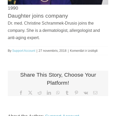
1990
Daughter joins company
Dr. med. Christine Schrammek-Drusio joins the
company. She is a dermatologist, allergologist and
anti-aging expert.
1990
By
Support Account
|
27 novembris, 2018
|
Komentāri ir izslēgti
Share This Story, Choose Your
Platform!
Facebook
X
Reddit
LinkedIn
WhatsApp
Tumblr
Pinterest
Vk
Email