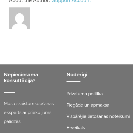
About the Author:
Support Account
Nepieciešama
Noderīgi
konsultācija?
Privātuma politika
Mūsu skaistumkopšanas
Piegāde un apmaksa
eksperts ar prieku jums
Vispārējie lietošanas noteikumi
palīdzēs:
E-veikals