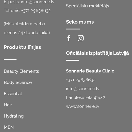
E-pasts:
info@sonnerie.lv
Speciālistu meklētājs
Tālrunis:
+371 29638632
Seko mums
(Mēs atbildam darba
dienās 24 stundu laikā)
Produktu līnijas
Oficiālais izplatītājs Latvijā
Sonnerie Beauty Clinic
Beauty Elements
+371 29638632
Body Science
info@sonnerie.lv
Essential
Lāčplēša iela 41a/2
Hair
www.sonnerie.lv
Hydrating
MEN