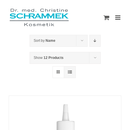
Skip
to
content
Sort by
Name
Show
12 Products