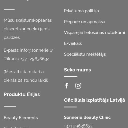
Privātuma politika
Mūsu skaistumkopšanas
Piegāde un apmaksa
eksperts ar prieku jums
Vispārējie lietošanas noteikumi
palīdzēs:
E-veikals
E-pasts:
info@sonnerie.lv
Speciālistu meklētājs
Tālrunis:
+371 29638632
Seko mums
(Mēs atbildam darba
dienās 24 stundu laikā)
Produktu līnijas
Oficiālais izplatītājs Latvijā
Sonnerie Beauty Clinic
Beauty Elements
+371 29638632