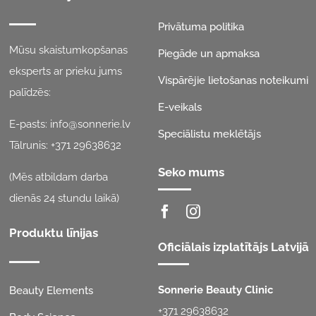
Privātuma politika
Mūsu skaistumkopšanas
Piegāde un apmaksa
eksperts ar prieku jums
Vispārējie lietošanas noteikumi
palīdzēs:
E-veikals
E-pasts:
info@sonnerie.lv
Speciālistu meklētājs
Tālrunis:
+371 29638632
Seko mums
(Mēs atbildam darba
dienās 24 stundu laikā)
Produktu līnijas
Oficiālais izplatītājs Latvijā
Sonnerie Beauty Clinic
Beauty Elements
+371 29638632