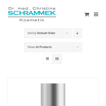
Skip
to
content
Sort by
Default Order
Show
24 Products