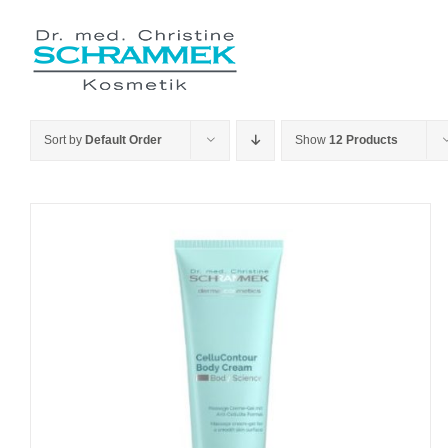
Skip
to
content
Sort by
Default Order
Show
12 Products