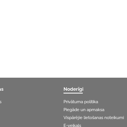
as
Noderīgi
s
Privātuma politika
Piegāde un apmaksa
Vispārējie lietošanas noteikumi
E-veikals