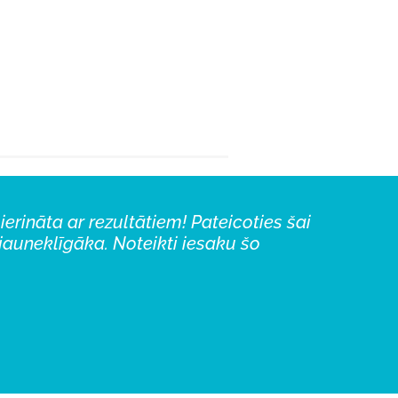
rināta ar rezultātiem! Pateicoties šai
pirmās grumbiņu pazīmes!
 ikdiena bez tiem nav iedomājama.
“
jauneklīgāka. Noteikti iesaku šo
aizstājusi ar fantastisko Blemish