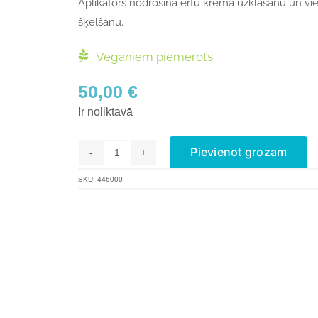
Aplikators nodrošina ērtu krēma uzklāšanu un vi
šķelšanu.
Vegāniem piemērots
50,00
€
Ir noliktavā
Pievienot grozam
CelluContour
Body
SKU:
446000
Cream
daudzums