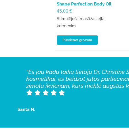
Shape Perfection Body Oil
45,00
€
Stimulējoša masāžas eļļa
ķermenim
Pievienot grozam
“Es jau kādu laiku lietoju Dr. Christi
“Patīk visiem klientiem, isaku pilnīgi 
“Lietoju Dr. med. Christine Schrammek
kosmētikai, es beidzot jūtos pārliecin
Sniedz redzamus rezultātus un liek āda
zīmolu ikvienam, kurš meklē augstas k
Balm!
“
Marta P.
Santa N.
Elizabete G.