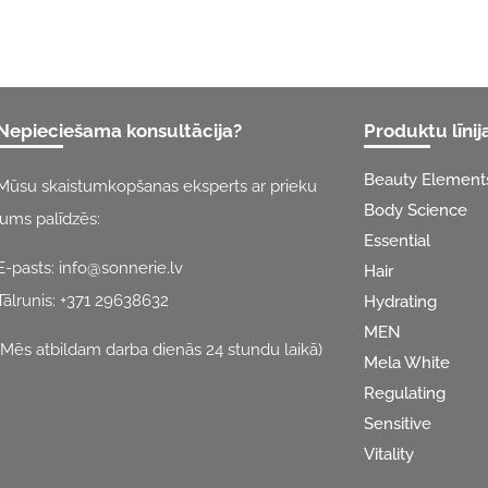
Nepieciešama konsultācija?
Produktu līnij
Beauty Element
Mūsu skaistumkopšanas eksperts ar prieku
Body Science
jums palīdzēs:
Essential
E-pasts:
info@sonnerie.lv
Hair
Tālrunis:
+371 29638632
Hydrating
MEN
(Mēs atbildam darba dienās 24 stundu laikā)
Mela White
Regulating
Sensitive
Vitality