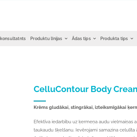
 konsultatnts
Produktu līnijas
Ādas tips
Produkta tips
CelluContour Body Crea
Krēms gludākai, stingrākai, izteiksmīgākai ķe
Efektīva iedarbību uz ķermeņa audu vielmaiņas akt
taukaudu šķelšanu. Ievērojami samazina celulīta