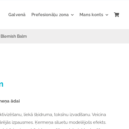
Galvenā
Prefesionāļu zona
Mans konts
Blemish Balm
m
rmeņa ādai
ivizēšanu, liekā šķidruma, toksīnu izvadīšanu. Veicina
 ārējās izpausmes. Ķermeņa siluetu modelējošs efekts.