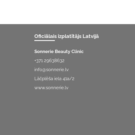
Oficiālais izplatītājs Latvijā
Sonnerie Beauty Clinic
+371 29638632
info@sonnerie.lv
Lāčplēša iela 41a/2
www.sonnerie.lv