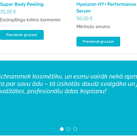
Super Body Peeling
Hyaluron HY+ Performance
Serum
35,00
€
56,00
€
Enzīmpīlinga krēms ķermenim
Mitrinošs serums
Pievienot grozam
Pievienot grozam
ne Schrammek kosmētiku, un esmu vairāk nekā apmie
visiem, it īpaši sievietēm virs 40 kurām parādās 
 ādas kopšanas līdzekļus jau vairākus gadus, un
āta par savu ādu – tā izskatās daudz svaigāka un 
i justies komfortabli. Tonālo krēmu esmu pilnībā 
valitātes, profesionālu ādas kopšanu!
”