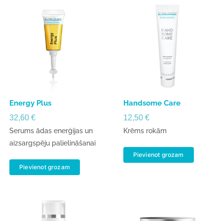
Energy Plus
Handsome Care
32,60
€
12,50
€
Serums ādas enerģijas un
Krēms rokām
aizsargspēju palielināšanai
Pievienot grozam
Pievienot grozam