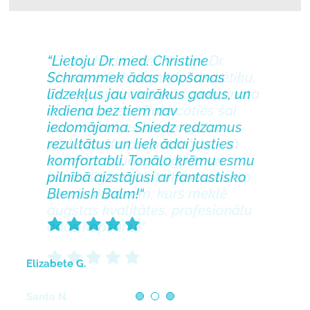
“Es jau kādu laiku lietoju Dr.
“Patīk visiem klientiem, isaku
“Lietoju Dr. med. Christine
Christine Schrammek kosmētiku,
pilnīgi visiem, it īpaši sievietēm
Schrammek ādas kopšanas
un esmu vairāk nekā apmierināta
virs 40 kurām parādās pirmās
līdzekļus jau vairākus gadus, un
ar rezultātiem! Pateicoties šai
grumbiņu pazīmes!
ikdiena bez tiem nav
“
kosmētikai, es beidzot jūtos
iedomājama. Sniedz redzamus
pārliecināta par savu ādu – tā
rezultātus un liek ādai justies
izskatās daudz svaigāka un
komfortabli. Tonālo krēmu esmu
jauneklīgāka. Noteikti iesaku šo
pilnībā aizstājusi ar fantastisko
Marta P.
zīmolu ikvienam, kurš meklē
Blemish Balm!
“
augstas kvalitātes, profesionālu
ādas kopšanu!
“
Elizabete G.
Santa N.