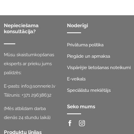
Nepieciešama
Noderīgi
konsultācija?
Privātuma politika
Mūsu skaistumkopšanas
Piegāde un apmaksa
eksperts ar prieku jums
Vispārējie lietošanas noteikumi
palīdzēs:
E-veikals
E-pasts:
info@sonnerie.lv
Speciālistu meklētājs
Tālrunis:
+371 29638632
Seko mums
(Mēs atbildam darba
dienās 24 stundu laikā)