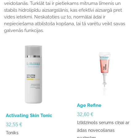
veidošanās. Turklāt tai ir pietiekams mitruma līmenis un
stabils hidrolipīdu aizsargslānis, kas efektīvi aizsargā pret
vides ietekmi. Neskatoties uz to, normālai ādai ir
nepieciešama atbilstoša kopšana, lai tā varētu veikt savas
galvenās funkcijas.
Age Refine
32,60
€
Activating Skin Tonic
Izlīdzinošs serums cīņai ar
32,55
€
ādas novecošanas
Toniks
pazīmēm