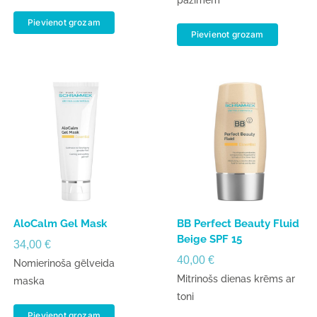
Pievienot grozam
Pievienot grozam
AloCalm Gel Mask
BB Perfect Beauty Fluid
Beige SPF 15
34,00
€
40,00
€
Nomierinoša gēlveida
Mitrinošs dienas krēms ar
maska
toni
Pievienot grozam