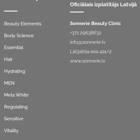
Produktu līnijas
Oficiālais izplatītājs Latvijā
Sonnerie Beauty Clinic
Beauty Elements
+371 29638632
Body Science
info@sonnerie.lv
Essential
Lāčplēša iela 41a/2
Hair
www.sonnerie.lv
Hydrating
MEN
Mela White
Regulating
Sensitive