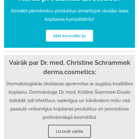
Atrodiet piemērotos produktus izmantojot virutālo ādas
kopšanas konsultatntu!
Sākt konsultāciju
Vairāk par Dr. med. Christine Schrammek
derma.cosmetics:
Dermatoloģiskās zināšanas apvienotas ar augstas kvalitātes
kopšanu. Dermatoloģe Dr. med. Kristīne Šrammek-Drusio
izstrādā: ļoti efektīvus, saderīgus un tūkstošiem reižu visā
pasaulē veiksmīgus kopšanas produktus un procedūras
profesionālajā kosmētikā.
Uzzināt vairāk