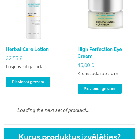
Herbal Care Lotion
High Perfection Eye
Cream
32,55
€
45,00
€
Losjons jutīgai ādai
Krēms ādai ap acīm
Pievienot grozam
Pievienot grozam
Loading the next set of produkti...
Kurus produktus izvēlēties?