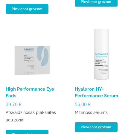
Pievienot grozam
Pievienot grozam
High Performance Eye
Hyaluron HY+
Pads
Performance Serum
39,70
€
56,00
€
Atsvaidzinošas plāksnītes
Mitrinošs serums
acu zonai
Pievienot grozam