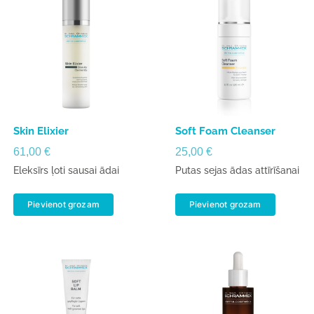
Skin Elixier
Soft Foam Cleanser
61,00
€
25,00
€
Eleksīrs ļoti sausai ādai
Putas sejas ādas attīrīšanai
Pievienot grozam
Pievienot grozam