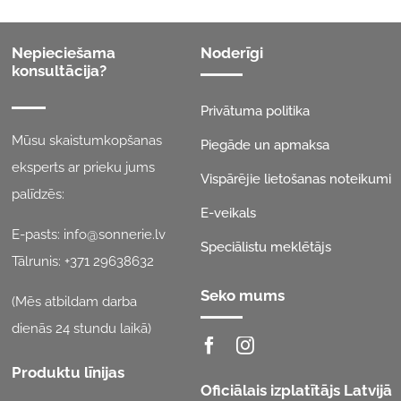
Nepieciešama
Noderīgi
konsultācija?
Privātuma politika
Mūsu skaistumkopšanas
Piegāde un apmaksa
eksperts ar prieku jums
Vispārējie lietošanas noteikumi
palīdzēs:
E-veikals
E-pasts:
info@sonnerie.lv
Speciālistu meklētājs
Tālrunis:
+371 29638632
Seko mums
(Mēs atbildam darba
dienās 24 stundu laikā)
Produktu līnijas
Oficiālais izplatītājs Latvijā