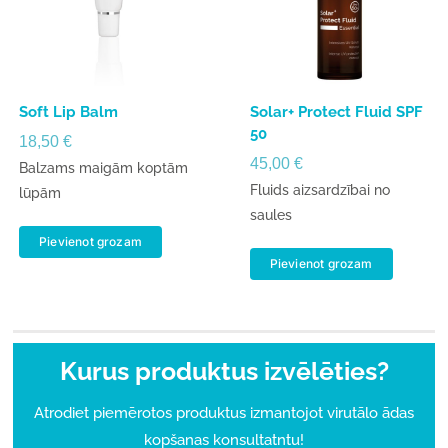
Soft Lip Balm
Solar+ Protect Fluid SPF
50
18,50
€
45,00
€
Balzams maigām koptām
Fluids aizsardzībai no
lūpām
saules
Pievienot grozam
Pievienot grozam
Kurus produktus izvēlēties?
Atrodiet piemērotos produktus izmantojot virutālo ādas
kopšanas konsultatntu!