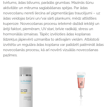
tvirtums, ādas blīvums, parādās grumbas. Mazinās šūnu
aktivitāte un mitruma saglabāšanas spējas. Par ādas
novecošanu nereti liecina arī pigmentācijas traucējumi – uz
ādas veidojas brūni un/vai sārti plankumi, mēdz attīstīties
kuperoze. Novecošanas procesu ietekmē dažādi iekšēji un
ārēji faktori, piemēram, UV stari, brīvie radikāļi, stress un
hormonālās izmaiņas. Tāpēc izvēloties ādas kopšanas
līdzekļus jāpievērš uzmanība to aktīvajām vielām. Atbilstoši
izvēlēta un regulāra ādas kopšana var palīdzēt palēnināt ādas
novecošanās procesu, kā arī novērš vizuālās novecošanas
pazīmes.