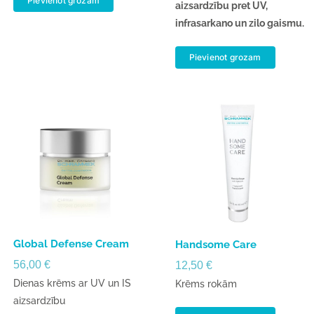
Pievienot grozam
aizsardzību pret UV,
infrasarkano un zilo gaismu.
Pievienot grozam
Global Defense Cream
Handsome Care
56,00
€
12,50
€
Dienas krēms ar UV un IS
Krēms rokām
aizsardzību