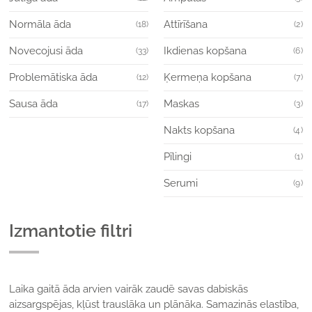
Normāla āda
Attīrīšana
(18)
(2)
Novecojusi āda
Ikdienas kopšana
(33)
(6)
Problemātiska āda
Ķermeņa kopšana
(12)
(7)
Sausa āda
Maskas
(17)
(3)
Nakts kopšana
(4)
Pīlingi
(1)
Serumi
(9)
Izmantotie filtri
Laika gaitā āda arvien vairāk zaudē savas dabiskās
aizsargspējas, kļūst trauslāka un plānāka. Samazinās elastība,