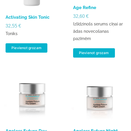
Age Refine
32,60
€
Activating Skin Tonic
Izlīdzinošs serums cīņai ar
32,55
€
ādas novecošanas
Toniks
pazīmēm
Pievienot grozam
Pievienot grozam