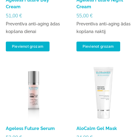
Ageless Future Day
Ageless Future Night
Cream
Cream
51,00
€
55,00
€
Preventīva anti-aging ādas
Preventīva anti-aging ādas
kopšana dienai
kopšana naktij
Pievienot grozam
Pievienot grozam
Ageless Future Serum
AloCalm Gel Mask