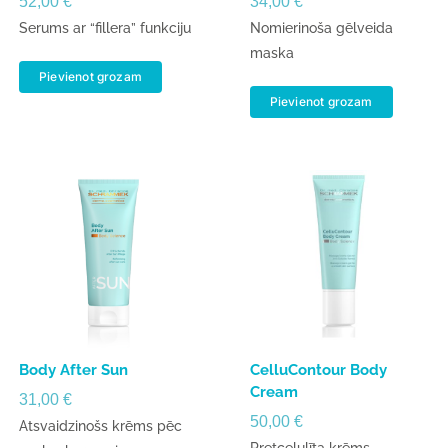
52,00
€
34,00
€
Serums ar “fillera” funkciju
Nomierinoša gēlveida
maska
Pievienot grozam
Pievienot grozam
Body After Sun
CelluContour Body
Cream
31,00
€
50,00
€
Atsvaidzinošs krēms pēc
Pretcelulīta krēms