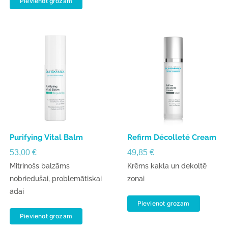
Pievienot grozam
Purifying Vital Balm
Refirm Décolleté Cream
53,00
€
49,85
€
Mitrinošs balzāms
Krēms kakla un dekoltē
nobriedušai, problemātiskai
zonai
ādai
Pievienot grozam
Pievienot grozam