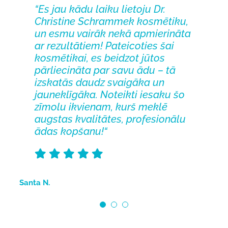
“Es jau kādu laiku lietoju Dr.
“Patīk visiem klientiem, isaku
“Lietoju Dr. med. Christine
Christine Schrammek kosmētiku,
pilnīgi visiem, it īpaši sievietēm
Schrammek ādas kopšanas
un esmu vairāk nekā apmierināta
virs 40 kurām parādās pirmās
līdzekļus jau vairākus gadus, un
ar rezultātiem! Pateicoties šai
grumbiņu pazīmes!
ikdiena bez tiem nav
“
kosmētikai, es beidzot jūtos
iedomājama. Sniedz redzamus
pārliecināta par savu ādu – tā
rezultātus un liek ādai justies
izskatās daudz svaigāka un
komfortabli. Tonālo krēmu esmu
jauneklīgāka. Noteikti iesaku šo
pilnībā aizstājusi ar fantastisko
Marta P.
zīmolu ikvienam, kurš meklē
Blemish Balm!
“
augstas kvalitātes, profesionālu
ādas kopšanu!
“
Elizabete G.
Santa N.