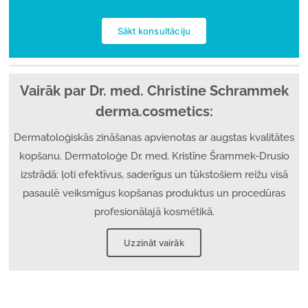
Sākt konsultāciju
Vairāk par Dr. med. Christine Schrammek
derma.cosmetics:
Dermatoloģiskās zināšanas apvienotas ar augstas kvalitātes
kopšanu. Dermatoloģe Dr. med. Kristīne Šrammek-Drusio
izstrādā: ļoti efektīvus, saderīgus un tūkstošiem reižu visā
pasaulē veiksmīgus kopšanas produktus un procedūras
profesionālajā kosmētikā.
Uzzināt vairāk