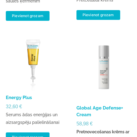
saules ķermenim
Pievienot grozam
Pievienot grozam
Energy Plus
32,60
€
Global Age Defense+
Cream
Serums ādas enerģijas un
aizsargspēju palielināšanai
58,98
€
Pretnovecošanas krēms ar