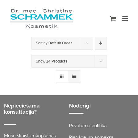
Skip
to
content
Sort by
Default Order
Show
24 Products
Nepieciešama
Noderīgi
konsultācija?
Privātuma politika
Mūsu skaistumkopšanas
Piegāde un apmaksa