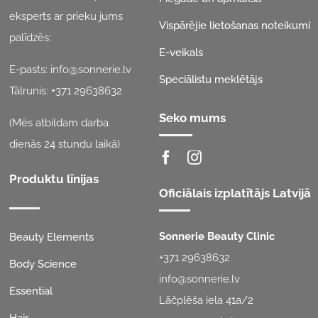
eksperts ar prieku jums
Vispārējie lietošanas noteikumi
palīdzēs:
E-veikals
E-pasts:
info@sonnerie.lv
Speciālistu meklētājs
Tālrunis:
+371 29638632
Seko mums
(Mēs atbildam darba
dienās 24 stundu laikā)
Produktu līnijas
Oficiālais izplatītājs Latvijā
Sonnerie Beauty Clinic
Beauty Elements
+371 29638632
Body Science
info@sonnerie.lv
Essential
Lāčplēša iela 41a/2
Hair