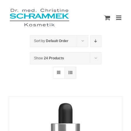
Skip
to
content
Sort by
Default Order
Show
24 Products