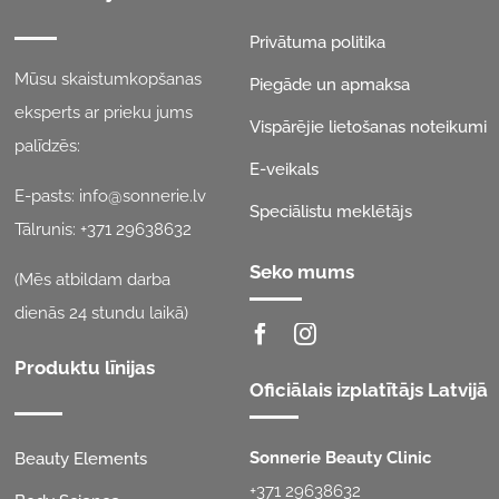
Privātuma politika
Mūsu skaistumkopšanas
Piegāde un apmaksa
eksperts ar prieku jums
Vispārējie lietošanas noteikumi
palīdzēs:
E-veikals
E-pasts:
info@sonnerie.lv
Speciālistu meklētājs
Tālrunis:
+371 29638632
Seko mums
(Mēs atbildam darba
dienās 24 stundu laikā)
Produktu līnijas
Oficiālais izplatītājs Latvijā
Sonnerie Beauty Clinic
Beauty Elements
+371 29638632