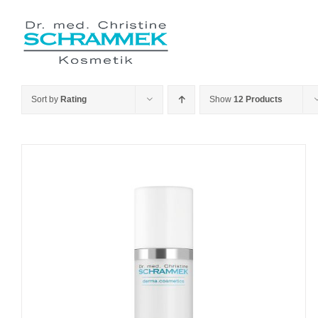
Skip
to
content
Sort by
Rating
Show
12 Products