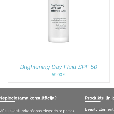
Brightening Day Fluid SPF 50
59,00
€
Nepieciešama konsultācija?
Produktu līnij
Beauty Element
Mūsu skaistumkopšanas eksperts ar prieku