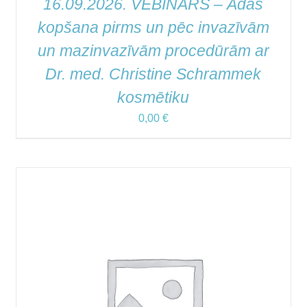
16.09.2026. VEBINĀRS – Ādas
kopšana pirms un pēc invazīvām
un mazinvazīvām procedūrām ar
Dr. med. Christine Schrammek
kosmētiku
0,00
€
PIEVIENOT GROZAM
/
QUICK VIEW