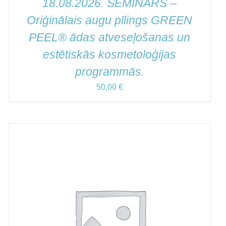
18.08.2026. SEMINĀRS –
Oriģinālais augu pīlings GREEN
PEEL® ādas atveseļošanas un
estētiskās kosmetoloģijas
programmās.
50,00
€