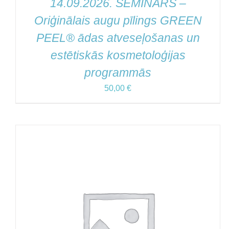
14.09.2026. SEMINĀRS –
Oriģinālais augu pīlings GREEN
PEEL® ādas atveseļošanas un
estētiskās kosmetoloģijas
programmās
50,00
€
PIEVIENOT GROZAM
/
QUICK VIEW