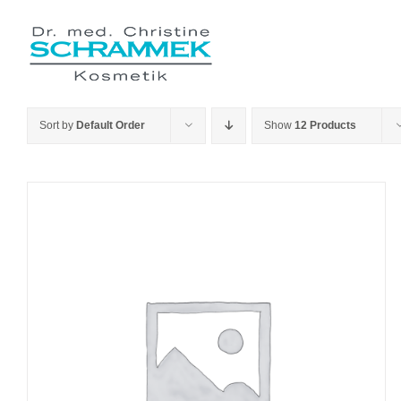
Skip
to
content
Sort by
Default Order
Show
12 Products
PIEVIENOT GROZAM
/
QUICK VIEW