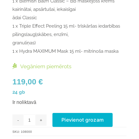
1 x Blemish Balm Classic – BB maskējošs krēms
kairinātai, apsārtušai, iekaisīgai
ādai Classic
1 x Triple Effect Peeling 15 ml- trīskāršas iedarbības
pīlings(augļskābes, enzīmi,
granuliņas)
1 x Hydra MAXIMUM Mask 15 ml- mitrinoša maska
Vegāniem piemērots
119,00
€
24 gb
Ir noliktavā
Pievienot grozam
Adventes
Kalendārs
SKU:
108000