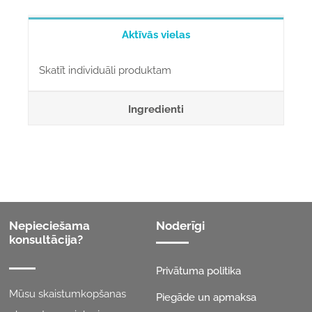
2025
daudzums
Aktīvās vielas
Skatīt individuāli produktam
Ingredienti
Nepieciešama
Noderīgi
konsultācija?
Privātuma politika
Mūsu skaistumkopšanas
Piegāde un apmaksa