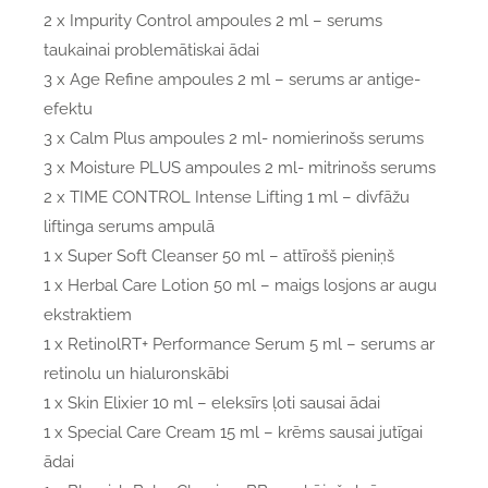
2 x Impurity Control ampoules 2 ml – serums
taukainai problemātiskai ādai
3 x Age Refine ampoules 2 ml – serums ar antige-
efektu
3 x Calm Plus ampoules 2 ml- nomierinošs serums
3 x Moisture PLUS ampoules 2 ml- mitrinošs serums
2 x TIME CONTROL Intense Lifting 1 ml – divfāžu
liftinga serums ampulā
1 x Super Soft Cleanser 50 ml – attīrošš pieniņš
1 x Herbal Care Lotion 50 ml – maigs losjons ar augu
ekstraktiem
1 x RetinolRT+ Performance Serum 5 ml – serums ar
retinolu un hialuronskābi
1 x Skin Elixier 10 ml – eleksīrs ļoti sausai ādai
1 x Special Care Cream 15 ml – krēms sausai jutīgai
ādai