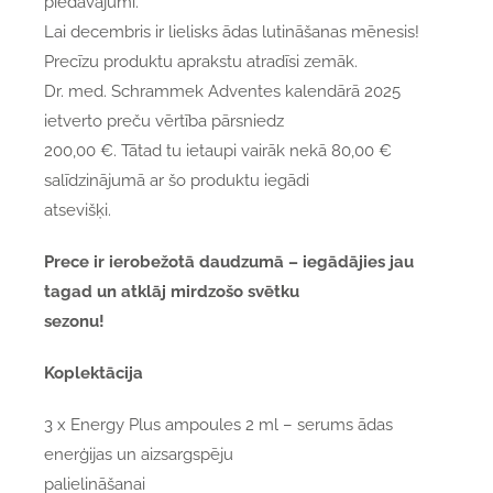
piedāvājumi.
Lai decembris ir lielisks ādas lutināšanas mēnesis!
Precīzu produktu aprakstu atradīsi zemāk.
Dr. med. Schrammek Adventes kalendārā 2025
ietverto preču vērtība pārsniedz
200,00 €. Tātad tu ietaupi vairāk nekā 80,00 €
salīdzinājumā ar šo produktu iegādi
atsevišķi.
Prece ir ierobežotā daudzumā – iegādājies jau
tagad un atklāj mirdzošo svētku
sezonu!
Koplektācija
3 x Energy Plus ampoules 2 ml – serums ādas
enerģijas un aizsargspēju
palielināšanai