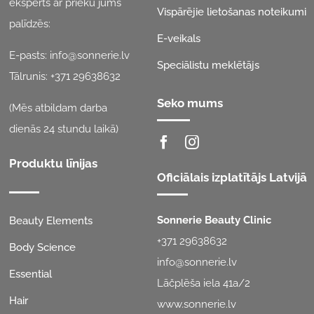
eksperts ar prieku jums
Vispārējie lietošanas noteikumi
palīdzēs:
E-veikals
E-pasts:
info@sonnerie.lv
Speciālistu meklētājs
Tālrunis:
+371 29638632
Seko mums
(Mēs atbildam darba
dienās 24 stundu laikā)
Produktu līnijas
Oficiālais izplatītājs Latvijā
Sonnerie Beauty Clinic
Beauty Elements
+371 29638632
Body Science
info@sonnerie.lv
Essential
Lāčplēša iela 41a/2
Hair
www.sonnerie.lv