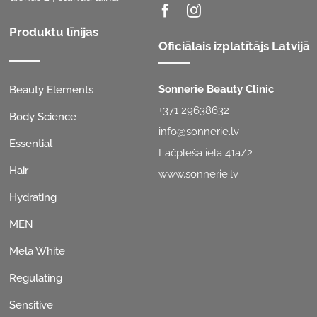
Seko mums
(Mēs atbildam darba
dienās 24 stundu laikā)
Produktu līnijas
Oficiālais izplatītājs Latvijā
Sonnerie Beauty Clinic
Beauty Elements
+371 29638632
Body Science
info@sonnerie.lv
Essential
Lāčplēša iela 41a/2
Hair
www.sonnerie.lv
Hydrating
MEN
Mela White
Regulating