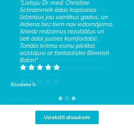
“Es jau kādu laiku lietoju Dr.
“Patīk visiem klientiem, isaku
“Lietoju Dr. med. Christine
Christine Schrammek kosmētiku,
pilnīgi visiem, it īpaši sievietēm
Schrammek ādas kopšanas
un esmu vairāk nekā apmierināta
virs 40 kurām parādās pirmās
līdzekļus jau vairākus gadus, un
ar rezultātiem! Pateicoties šai
grumbiņu pazīmes!
ikdiena bez tiem nav iedomājama.
“
kosmētikai, es beidzot jūtos
Sniedz redzamus rezultātus un
pārliecināta par savu ādu – tā
liek ādai justies komfortabli.
izskatās daudz svaigāka un
Tonālo krēmu esmu pilnībā
jauneklīgāka. Noteikti iesaku šo
aizstājusi ar fantastisko Blemish
Marta P.
zīmolu ikvienam, kurš meklē
Balm!
“
augstas kvalitātes, profesionālu
ādas kopšanu!
”
Elizabete G.
Santa N.
Uzrakstīt atsauksmi