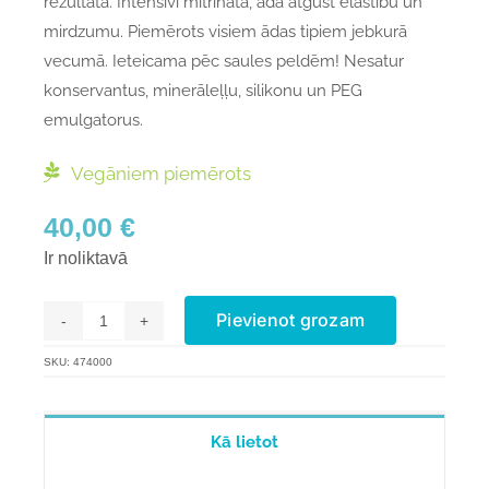
rezultātā. Intensīvi mitrināta, āda atgūst elastību un
mirdzumu. Piemērots visiem ādas tipiem jebkurā
vecumā. Ieteicama pēc saules peldēm! Nesatur
konservantus, minerāleļļu, silikonu un PEG
emulgatorus.
Vegāniem piemērots
40,00
€
Ir noliktavā
Pievienot grozam
Hydra
MAXIMUM
SKU:
474000
Mask
daudzums
Kā lietot