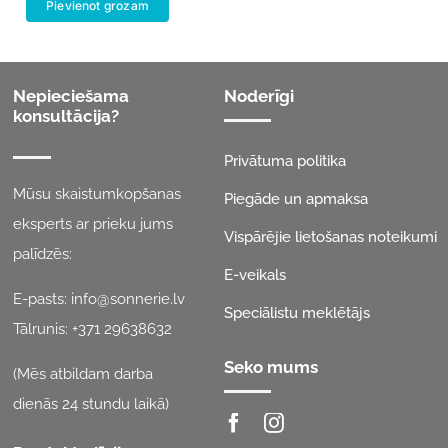
Pievienot grozam
Nepieciešama
Noderīgi
konsultācija?
Privātuma politika
Mūsu skaistumkopšanas
Piegāde un apmaksa
eksperts ar prieku jums
Vispārējie lietošanas noteikumi
palīdzēs:
E-veikals
E-pasts:
info@sonnerie.lv
Speciālistu meklētājs
Tālrunis:
+371 29638632
Seko mums
(Mēs atbildam darba
dienās 24 stundu laikā)