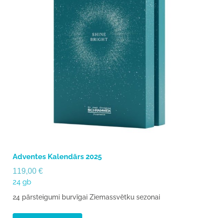
Adventes Kalendārs 2025
119,00
€
24 gb
24 pārsteigumi burvīgai Ziemassvētku sezonai